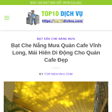
TOP
BÁO GIÁ BẠT MÁI XẾP 0978.322.622
10
DỊCH
VỤ
UY
TÍN
BẠT KÉO CHE NẮNG MƯA
TPHCM
Bạt Che Nắng Mưa Quán Cafe Vĩnh
Long, Mái Hiên Di Động Cho Quán
Cafe Đẹp
BY
TOP10DICHVU.COM