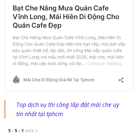
Top dịch vụ thi công lắp đặt mái che uy
tín nhất tại tphcm
5
/
5
(
1
vote
)