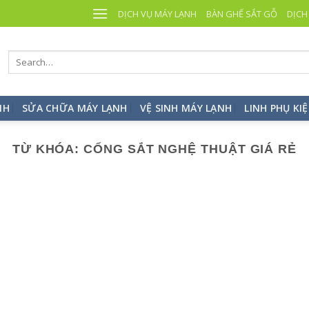
DỊCH VỤ MÁY LẠNH
BÀN GHẾ SẮT GỖ
DỊCH
NH
SỬA CHỮA MÁY LẠNH
VỆ SINH MÁY LẠNH
LINH PHỤ KI
TỪ KHÓA:
CỔNG SẮT NGHỆ THUẬT GIÁ RẺ