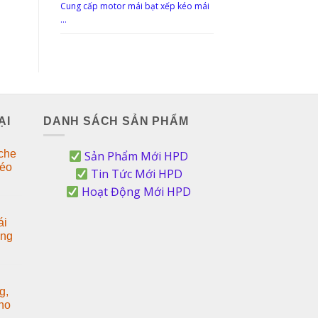
Cung cấp motor mái bạt xếp kéo mái
…
ẠI
DANH SÁCH SẢN PHẨM
 che
Sản Phẩm Mới HPD
kéo
Tin Tức Mới HPD
Hoạt Động Mới HPD
ái
ông
g,
ho