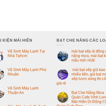
 KIỆN MÁI HIÊN
BẠT CHE NẮNG CÁC LO
Vệ Sinh Máy Lạnh Tại
mái bạt xếp di động
Nhà Tphcm
nắng mưa, mái bạt 
mẫu mới nhất
Vệ Sinh Máy Lạnh Phú
mái bạt xếp giá bao
Nhuận
nhiêu tiền, giá bạt m
xếp lượn sóng thi c
giá rẻ
Vệ Sinh Máy Lạnh
Thuận An
Bạt Che Nắng Mưa
Quán Cafe Vĩnh Lon
Mái Hiên Di Động C