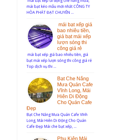
mái bạt xếp di động che nắng mưa,
mái bạt kéo mẫu mới nhất CÔNG TY
HÒA PHÁT ĐẠT CHUYÊN …
mái bạt xếp giá
bao nhiêu tiền,
giá bạt mái xếp
lượn sóng thi
công giá rẻ
mái bạt xếp giá bao nhiêu tiền, giá
bạt mái xếp lượn sóng thi công giá rẻ
Top dịch vụ thi …
Bạt Che Nắng
Mưa Quán Cafe
Vĩnh Long, Mái
Hiên Di Động
Cho Quán Cafe
Đẹp
Bạt Che Nắng Mưa Quán Cafe Vĩnh
Long, Mái Hiên Di Động Cho Quán
Cafe Đẹp Mái che bạt xếp, …
Phụ Kiện Mái