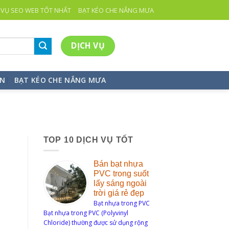
 VỤ SEO WEB TỐT NHẤT
BẠT KÉO CHE NẮNG MƯA
DỊCH VỤ
ỆN
BẠT KÉO CHE NẮNG MƯA
TOP 10 DỊCH VỤ TỐT
Bán bạt nhựa
PVC trong suốt
lấy sáng ngoài
trời giá rẻ đẹp
Bạt nhựa trong PVC
Bạt nhựa trong PVC (Polyvinyl
Chloride) thường được sử dụng rộng