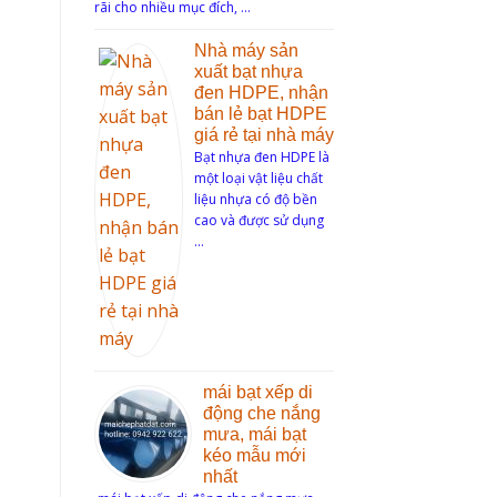
rãi cho nhiều mục đích, …
Nhà máy sản
xuất bạt nhựa
đen HDPE, nhận
bán lẻ bạt HDPE
giá rẻ tại nhà máy
Bạt nhựa đen HDPE là
một loại vật liệu chất
liệu nhựa có độ bền
cao và được sử dụng
…
mái bạt xếp di
động che nắng
mưa, mái bạt
kéo mẫu mới
nhất