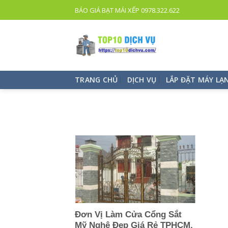
TOP
BÁO GIÁ BẠT MÁI XẾP 0978.322.622
10
DỊCH
VỤ
UY
TÍN
TRANG CHỦ
DỊCH VỤ
LẮP ĐẶT MÁY LẠ
TPHCM
Đơn Vị Làm Cửa Cổng Sắt
Mỹ Nghệ Đẹp Giá Rẻ TPHCM,