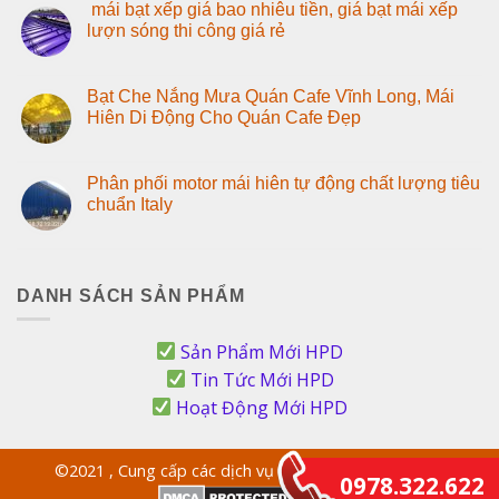
mái bạt xếp giá bao nhiêu tiền, giá bạt mái xếp
lượn sóng thi công giá rẻ
Bạt Che Nắng Mưa Quán Cafe Vĩnh Long, Mái
Hiên Di Động Cho Quán Cafe Đẹp
Phân phối motor mái hiên tự động chất lượng tiêu
chuẩn Italy
DANH SÁCH SẢN PHẨM
Sản Phẩm Mới HPD
Tin Tức Mới HPD
Hoạt Động Mới HPD
©2021 , Cung cấp các dịch vụ >
Thi công bạt lót hồ
0978.322.622
- HPD