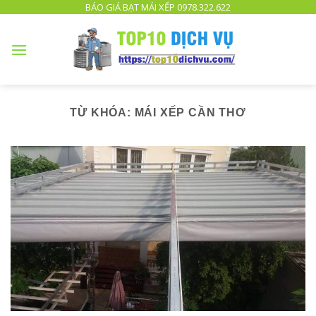
TOP
BÁO GIÁ BẠT MÁI XẾP 0978.322.622
10
DỊCH
VỤ
UY
TÍN
TPHCM
TỪ KHÓA:
MÁI XẾP CẦN THƠ