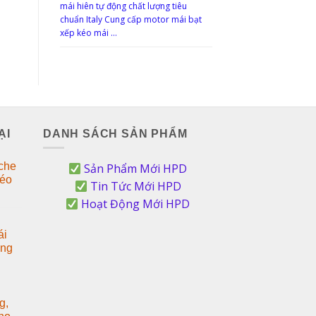
mái hiên tự động chất lượng tiêu
chuẩn Italy Cung cấp motor mái bạt
xếp kéo mái …
ẠI
DANH SÁCH SẢN PHẨM
 che
Sản Phẩm Mới HPD
kéo
Tin Tức Mới HPD
Hoạt Động Mới HPD
ái
ông
g,