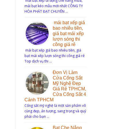
mái bạt xếp di động che nắng mưa,
mái bạt kéo mẫu mới nhất CÔNG TY
HÒA PHÁT ĐẠT CHUYÊN …
mái bạt xếp giá
bao nhiêu tiền,
giá bạt mái xếp
lượn sóng thi
công giá rẻ
mái bạt xếp giá bao nhiêu tiền, giá
bạt mái xếp lượn sóng thi công giá rẻ
Top dịch vụ thi …
Đơn Vị Làm
Cửa Cổng Sắt
Mỹ Nghệ Đẹp
Giá Rẻ TPHCM,
Cửa Cổng Sắt 4
Cánh TPHCM
Cổng sắt mỹ nghệ là một sản phẩm vô
cùng đẹp, ấn tượng, sang trọng và quý
phái cho bạn …
Bạt Che Nắng