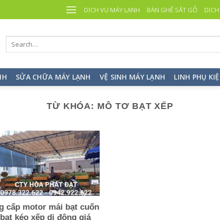
DỊCH VỤ MÁY LẠNH
BÀN GHẾ SẮT GỖ
DỊCH
NH
SỬA CHỮA MÁY LẠNH
VỆ SINH MÁY LẠNH
LINH PHỤ KI
TỪ KHÓA:
MÔ TƠ BẠT XẾP
g cấp motor mái bạt cuốn
bạt kéo xếp di động giá