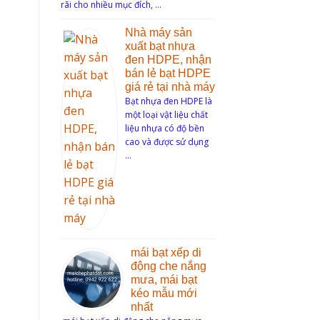
rãi cho nhiều mục đích, …
Nhà máy sản
xuất bạt nhựa
đen HDPE, nhận
bán lẻ bạt HDPE
giá rẻ tại nhà máy
Bạt nhựa đen HDPE là
một loại vật liệu chất
liệu nhựa có độ bền
cao và được sử dụng
…
mái bạt xếp di
động che nắng
mưa, mái bạt
kéo mẫu mới
nhất