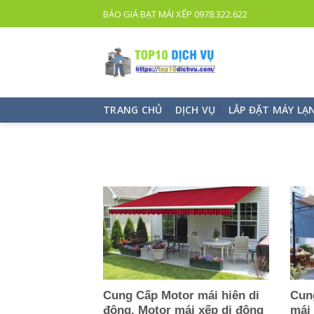
TOP
BÁO GIÁ BẠT MÁI XẾP 0978.322.622
10
DỊCH
VỤ
UY
TÍN
TRANG CHỦ
DỊCH VỤ
LẮP ĐẶT MÁY LẠ
TPHCM
Cung Cấp Motor mái hiên di
Cun
động, Motor mái xếp di động
mái 