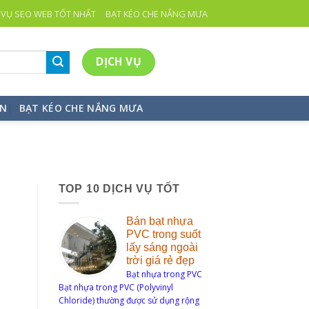
 VỤ SEO WEB TỐT NHẤT
BẠT KÉO CHE NẮNG MƯA
DỊCH VỤ
ỆN
BẠT KÉO CHE NẮNG MƯA
TOP 10 DỊCH VỤ TỐT
Bán bạt nhựa
PVC trong suốt
lấy sáng ngoài
trời giá rẻ đẹp
Bạt nhựa trong PVC
Bạt nhựa trong PVC (Polyvinyl
Chloride) thường được sử dụng rộng