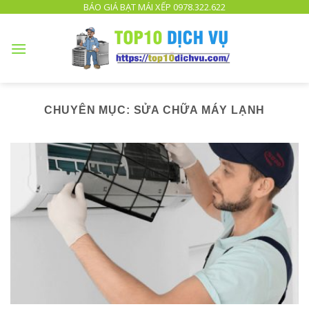
TOP
BÁO GIÁ BẠT MÁI XẾP 0978.322.622
10
DỊCH
VỤ
UY
TÍN
TPHCM
CHUYÊN MỤC:
SỬA CHỮA MÁY LẠNH