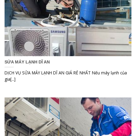
SỬA MÁY LẠNH DĨ AN
DỊCH VỤ SỬA MÁY LẠNH DĨ AN GIÁ RẺ NHẤT Nếu máy lạnh của
gia[...]