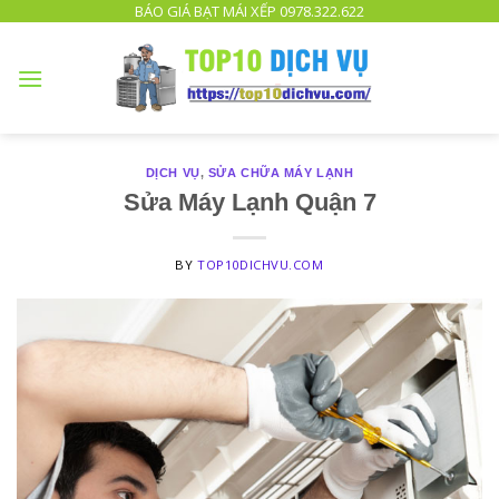
TOP
BÁO GIÁ BẠT MÁI XẾP 0978.322.622
10
DỊCH
VỤ
UY
TÍN
DỊCH VỤ
,
SỬA CHỮA MÁY LẠNH
TPHCM
Sửa Máy Lạnh Quận 7
BY
TOP10DICHVU.COM