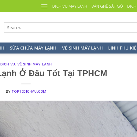
DỊCH VỤ MÁY LẠNH
BÀN GHẾ SẮT GỖ
DỊCH
NH
SỬA CHỮA MÁY LẠNH
VỆ SINH MÁY LẠNH
LINH PHỤ KI
DỊCH VỤ
,
VỆ SINH MÁY LẠNH
Lạnh Ở Đâu Tốt Tại TPHCM
BY
TOP10DICHVU.COM