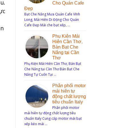
u.
Cho Quán Cafe
Đẹp
vực
Bạt Che Nắng Mưa Quán Cafe Vĩnh
Long, Mái Hiên Di Động Cho Quán
Cafe Đẹp Mái che bạt xếp, …
ện
Phụ Kiện Mái
Hiên Cần Thơ,
Bán Bạt Che
Nắng tại Cần
Thơ
Phụ Kiện Mái Hiên Cần Thơ, Bán Bạt
Che Nắng tại Cần Thơ Bán Bạt Che
Nắng Tự Cuốn Tại …
Phân phối motor
mái hiên tự
động chất lượng
tiêu chuẩn Italy
Phân phối motor
mái hiên tự động chất lượng tiêu
chuẩn Italy Cung cấp motor mái bạt
xếp kéo mái …