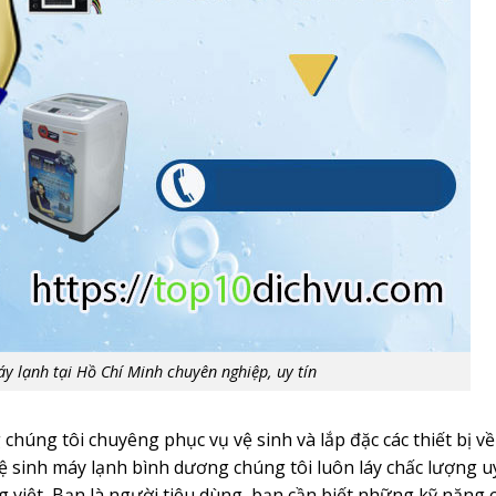
áy lạnh tại Hồ Chí Minh chuyên nghiệp, uy tín
chúng tôi chuyêng phục vụ vệ sinh và lắp đặc các thiết bị về
ệ sinh máy lạnh bình dương chúng tôi luôn láy chấc lượng u
ng việt, Bạn là người tiêu dùng, bạn cần biết những kỹ năng 