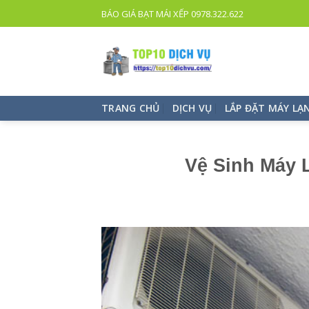
TOP
BÁO GIÁ BẠT MÁI XẾP 0978.322.622
10
DỊCH
VỤ
UY
TÍN
TRANG CHỦ
DỊCH VỤ
LẮP ĐẶT MÁY LẠ
TPHCM
Vệ Sinh Máy 