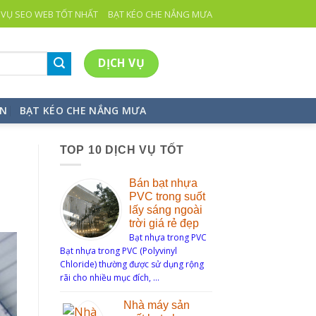
 VỤ SEO WEB TỐT NHẤT
BẠT KÉO CHE NẮNG MƯA
DỊCH VỤ
ỆN
BẠT KÉO CHE NẮNG MƯA
TOP 10 DỊCH VỤ TỐT
Bán bạt nhựa
PVC trong suốt
lấy sáng ngoài
trời giá rẻ đẹp
Bạt nhựa trong PVC
Bạt nhựa trong PVC (Polyvinyl
Chloride) thường được sử dụng rộng
rãi cho nhiều mục đích, …
Nhà máy sản