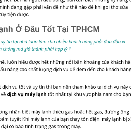
 mình đang gặp phải vấn đề như thế nào để khi gọi thợ sửa
ùy tiện được.
Lạnh Ở Đâu Tốt Tại TPHCM
 uy tín tại nhà luôn làm cho nhiều khách hàng phải đau đầu vì
h chóng mà giá thành phải hợp lý ?
hề, luôn hiểu được hết những nỗi băn khoăng của khách h
đấu nâng cao chất lượng dịch vụ để đem đến cho khách hàn
ịch vụ tốt và uy tín thì bạn nên tham khảo tại dịch vụ này 
i về
dịch vụ máy lạnh
tốt nhất tại khu vực phía nam cho bạn
ợng nhận biết máy lạnh thiếu gas hoặc hết gas, đường ống
 bám tuyết Khi máy lạnh của bạn chạy tốn điện, máy lạnh bị x
 đại có báo tình trạng gas trong máy.